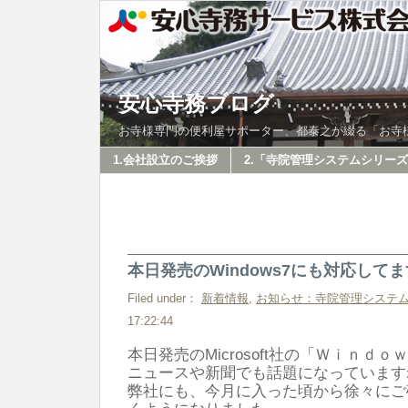
安心寺務ブログ
お寺様専門の便利屋サポーター、都泰之が綴る「お寺
1.会社設立のご挨拶
2.「寺院管理システムシリー
本日発売のWindows7にも対応して
Filed under：
新着情報
,
お知らせ：寺院管理システ
17:22:44
本日発売のMicrosoft社の「Ｗｉｎｄｏ
ニュースや新聞でも話題になっています
弊社にも、今月に入った頃から徐々にご