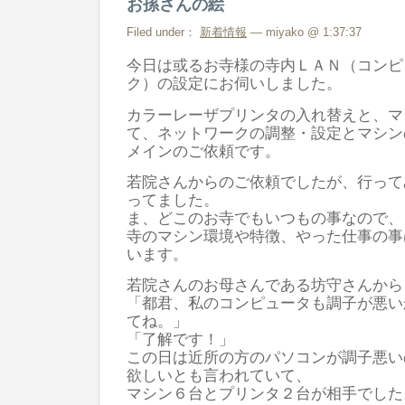
お孫さんの絵
Filed under：
新着情報
— miyako @ 1:37:37
今日は或るお寺様の寺内ＬＡＮ（コンピ
ク）の設定にお伺いしました。
カラーレーザプリンタの入れ替えと、マ
て、ネットワークの調整・設定とマシン
メインのご依頼です。
若院さんからのご依頼でしたが、行って
ってました。
ま、どこのお寺でもいつもの事なので、
寺のマシン環境や特徴、やった仕事の事
います。
若院さんのお母さんである坊守さんから
「都君、私のコンピュータも調子が悪い
てね。」
「了解です！」
この日は近所の方のパソコンが調子悪い
欲しいとも言われていて、
マシン６台とプリンタ２台が相手でした